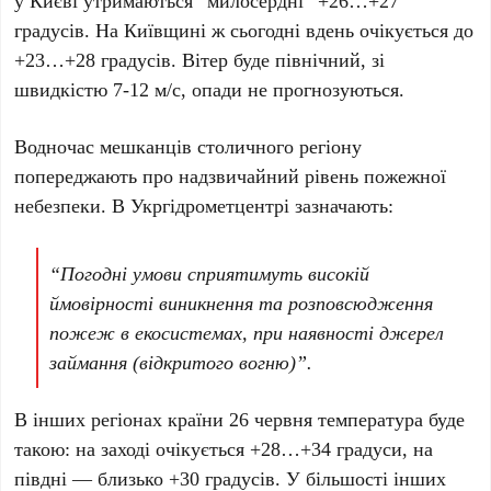
у
Києві
утримаються “милосердні”
+26…+27
градусів
. На
Київщині
ж сьогодні вдень очікується
до
+23…+28 градусів
. Вітер буде північний, зі
швидкістю
7-12 м/с
, опади не прогнозуються.
Водночас мешканців столичного регіону
попереджають про надзвичайний рівень пожежної
небезпеки. В
Укргідрометцентрі
зазначають:
“Погодні умови сприятимуть високій
ймовірності виникнення та розповсюдження
пожеж в екосистемах, при наявності джерел
займання (відкритого вогню)”.
В інших регіонах країни
26 червня
температура буде
такою: на заході очікується
+28…+34 градуси
, на
півдні — близько
+30 градусів
. У більшості інших