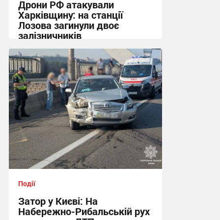
Дрони РФ атакували
Харківщину: на станції
Лозова загинули двоє
залізничників
13:06 вчора
Події
Затор у Києві: На
Набережно-Рибальській рух