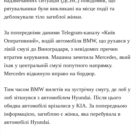
надзвичайних ситуацій (
ДСНС
) повідомив, що
рятувальники були викликані на місце події та
деблокували тіло загиблої жінки.
За попередніми даними Telegram-каналу «Київ
Оперативний», водій автомобіля
BMW
, що рухався у
лівій смузі до Виноградаря, з невідомих причин
втратив керування. Машина зачепила
Mercedes
, який
їхав у центральній смузі попутного напрямку.
Mercedes
відкинуло вправо на бордюр.
Тим часом
BMW
вилетів на зустрічну смугу, де лоб у
лоб зіткнувся з автомобілем
Hyundai
. Після цього
обидва автомобілі врізалися у
KIA
. За попередньою
інформацією, загиблою є жінка, яка перебувала в
автомобілі
Hyundai
.