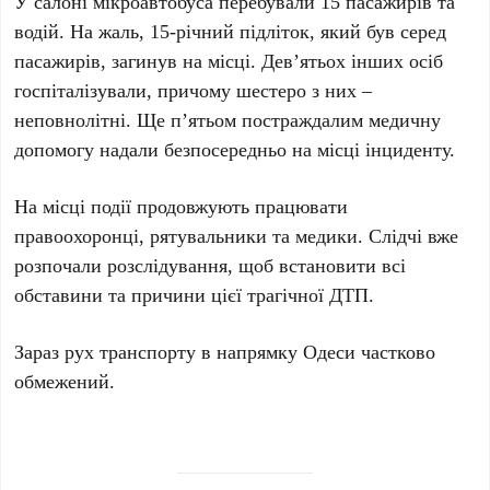
У салоні мікроавтобуса перебували
15 пасажирів
та
водій
. На жаль,
15-річний
підліток, який був серед
пасажирів, загинув на місці.
Дев’ятьох
інших осіб
госпіталізували, причому
шестеро
з них –
неповнолітні. Ще
п’ятьом
постраждалим медичну
допомогу надали безпосередньо на місці інциденту.
На місці події продовжують працювати
правоохоронці, рятувальники та медики. Слідчі вже
розпочали розслідування, щоб встановити всі
обставини та причини цієї трагічної
ДТП
.
Зараз рух транспорту в напрямку
Одеси
частково
обмежений.