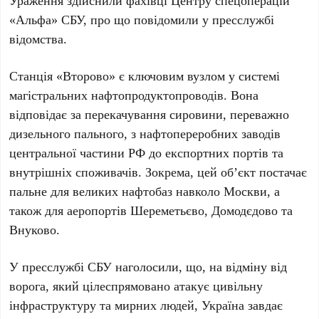
Ураження здійснили фахівці Центру спецоперацій
«Альфа» СБУ
, про що повідомили у пресслужбі
відомства.
Станція «Второво» є ключовим вузлом у системі
магістральних нафтопродуктопроводів. Вона
відповідає за перекачування сировини, переважно
дизельного пального, з нафтопереробних заводів
центральної частини
РФ
до експортних портів та
внутрішніх споживачів. Зокрема, цей об’єкт постачає
пальне для великих нафтобаз навколо
Москви
, а
також для аеропортів
Шереметьєво
,
Домодєдово
та
Внуково
.
У пресслужбі
СБУ
наголосили, що, на відміну від
ворога, який цілеспрямовано атакує цивільну
інфраструктуру та мирних людей,
Україна
завдає