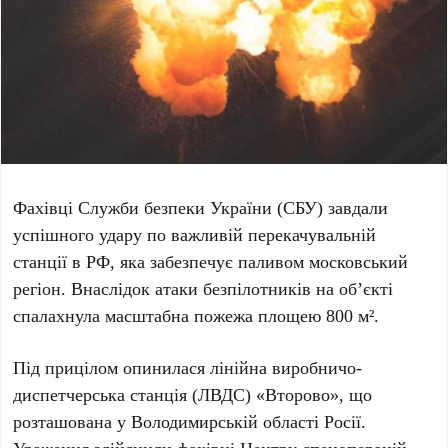
Фахівці Служби безпеки України
(СБУ)
завдали
успішного удару по важливій перекачувальній
станції в
РФ
, яка забезпечує паливом московський
регіон. Внаслідок атаки безпілотників на об’єкті
спалахнула масштабна пожежа площею
800 м²
.
Під прицілом опинилася лінійна виробничо-
диспетчерська станція
(ЛВДС) «Второво»
, що
розташована у
Володимирській області Росії
.