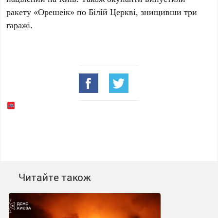
ракету
«Орешеік»
по
Білій Церкві
, знищивши три
гаражі.
Читайте також