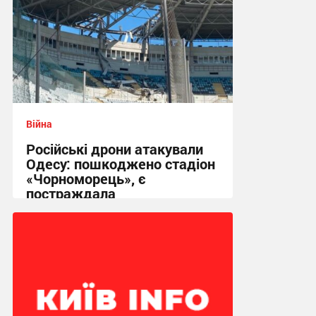
Війна
Російські дрони атакували
Одесу: пошкоджено стадіон
«Чорноморець», є
постраждала
17:42 вчора