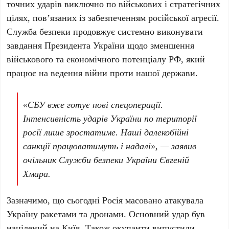
точних ударів виключно по військових і стратегічних
цілях, пов’язаних із забезпеченням російської агресії.
Служба безпеки продовжує системно виконувати
завдання
Президента України
щодо зменшення
військового та економічного потенціалу
РФ
, який
працює на ведення війни проти нашої держави.
«СБУ вже готує нові спецоперації.
Інтенсивність ударів України по території
росії лише зростатиме. Наші далекобійні
санкції працюватимуть і надалі», — заявив
очільник Служби безпеки України
Євгеній
Хмара
.
Зазначимо, що сьогодні
Росія
масовано атакувала
Україну
ракетами та дронами. Основний удар був
націлений на
Київ
. Також окупанти випустили