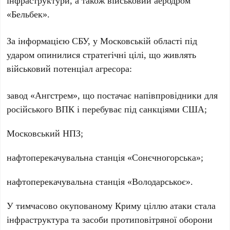
інфраструктури, а також військовий аеродром
«
Бельбек
».
За інформацією
СБУ
, у
Московській області
під
ударом опинилися стратегічні цілі, що живлять
військовий потенціал агресора:
завод «
Ангстрем
», що постачає напівпровідники для
російського ВПК і перебуває під санкціями
США
;
Московський НПЗ
;
нафтоперекачувальна станція «
Сонєчногорська
»;
нафтоперекачувальна станція «
Володарськоє
».
У тимчасово окупованому
Криму
ціллю атаки стала
інфраструктура та засоби протиповітряної оборони