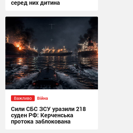
серед них дитина
20:03 сьогодні
Важливо
Війна
Сили СБС ЗСУ уразили 218
суден РФ: Керченська
протока заблокована