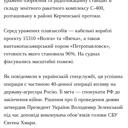
уражено озброєння та радіолокаційну станцію зі
складу зенітного ракетного комплексу
С-400
,
розташовану в районі Керченської протоки.
Серед уражених плавзасобів —
кабельні кораблі
проєкту 15310 «Волга» та «Вятка»
, а також
вантажопасажирський
пором «Петропавловск»
,
готовність якого становила
96%
. На суднах
фіксувались масштабні пожежі.
Як повідомили в українській спецслужбі, ця успішна
операція є частиною
40-денної операції впливу
на
державу-агресора Росію. Її мета — спонукати РФ до
закінчення війни. Рішення про її проведення днями
затвердив Президент України
Володимир Зеленський
під час доповіді виконувача обов’язків голови СБУ
Євгена Хмари
.