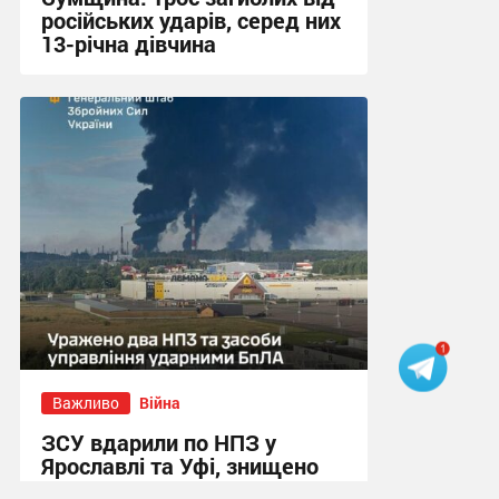
російських ударів, серед них
13-річна дівчина
11:39 вчора
Важливо
Війна
ЗСУ вдарили по НПЗ у
Ярославлі та Уфі, знищено
катери у Чорному морі