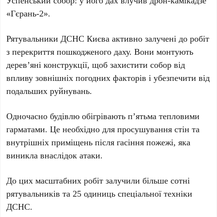
Успенський собор
: у його дах влучив дрон-камікадзе
«Гєрань-2»
.
Рятувальники
ДСНС Києва
активно залучені до робіт
з перекриття пошкодженого даху. Вони монтують
дерев’яні конструкції, щоб захистити собор від
впливу зовнішніх погодних факторів і убезпечити від
подальших руйнувань.
Одночасно будівлю обігрівають
п’ятьма тепловими
гарматами
. Це необхідно для просушування стін та
внутрішніх приміщень після гасіння пожежі, яка
виникла внаслідок атаки.
До цих масштабних робіт залучили більше
сотні
рятувальників
та
25 одиниць спеціальної техніки
ДСНС
.