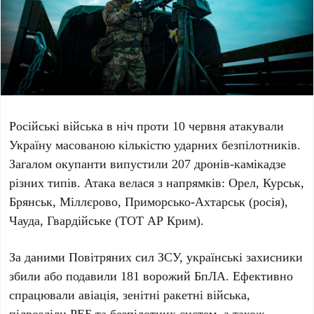
Російські війська в ніч проти
10 червня
атакували
Україну масованою кількістю ударних безпілотників.
Загалом окупанти випустили
207
дронів-камікадзе
різних типів. Атака велася з напрямків:
Орел, Курськ,
Брянськ, Міллєрово, Приморсько-Ахтарськ (росія),
Чауда, Гвардійське (ТОТ АР Крим)
.
За даними
Повітряних сил ЗСУ
, українські захисники
збили або подавили
181
ворожий БпЛА. Ефективно
спрацювали авіація, зенітні ракетні війська,
підрозділи РЕБ та безпілотних систем, а також