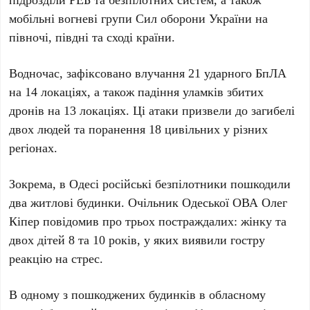
мобільні вогневі групи
Сил оборони України
на
півночі, півдні та сході країни.
Водночас, зафіксовано влучання
21
ударного БпЛА
на
14
локаціях, а також падіння уламків збитих
дронів на
13
локаціях. Ці атаки призвели до загибелі
двох
людей та поранення
18
цивільних у різних
регіонах.
Зокрема, в
Одесі
російські безпілотники пошкодили
два
житлові будинки. Очільник
Одеської ОВА Олег
Кіпер
повідомив про
трьох
постраждалих: жінку та
двох
дітей
8
та
10
років, у яких виявили гостру
реакцію на стрес.
В одному з пошкоджених будинків в обласному