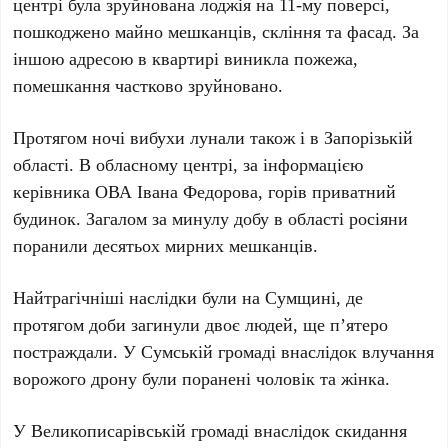
центрі була зруйнована лоджія на
11-му
поверсі,
пошкоджено майно мешканців, скління та фасад. За
іншою адресою в квартирі виникла пожежа,
помешкання частково зруйновано.
Протягом ночі вибухи лунали також і в
Запорізькій
області
. В обласному центрі, за інформацією
керівника
ОВА Івана Федорова
, горів приватний
будинок. Загалом за минулу добу в області росіяни
поранили
десятьох
мирних мешканців.
Найтрагічніші наслідки були на
Сумщині
, де
протягом доби загинули
двоє
людей, ще
п’ятеро
постраждали. У
Сумській громаді
внаслідок влучання
ворожого дрону були поранені чоловік та жінка.
У
Великописарівській громаді
внаслідок скидання