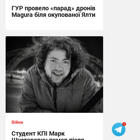
ГУР провело «парад» дронів
Magura біля окупованої Ялти
17:16 вчора
Війна
Студент КПІ Марк
Шусторович помер після