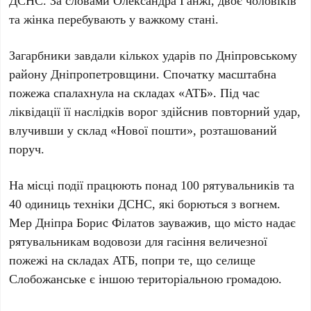
ДСНС. За словами Олександра Ганжі,
двоє чоловіків
та
жінка
перебувають у важкому стані.
Загарбники завдали кількох ударів по Дніпровському
району Дніпропетровщини. Спочатку масштабна
пожежа спалахнула на складах «АТБ». Під час
ліквідації її наслідків ворог здійснив повторний удар,
влучивши у склад «Нової пошти», розташований
поруч.
На місці події працюють понад
100 рятувальників
та
40 одиниць техніки
ДСНС, які борються з вогнем.
Мер Дніпра Борис Філатов зауважив, що місто надає
рятувальникам водовози для гасіння величезної
пожежі на складах АТБ, попри те, що селище
Слобожанське
є іншою територіальною громадою.