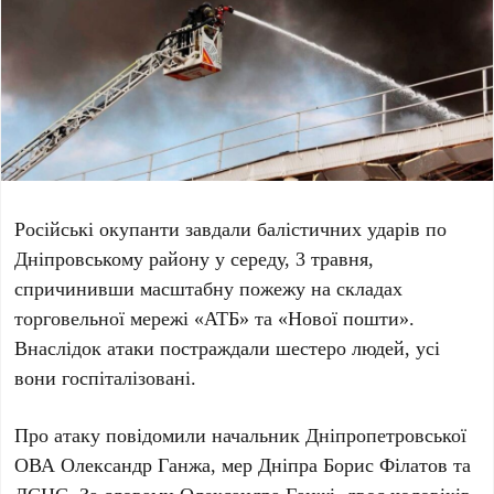
Російські окупанти завдали балістичних ударів по
Дніпровському району
у середу,
3 травня
,
спричинивши масштабну пожежу на складах
торговельної мережі
«АТБ»
та
«Нової пошти»
.
Внаслідок атаки постраждали
шестеро людей
, усі
вони госпіталізовані.
Про атаку повідомили начальник Дніпропетровської
ОВА
Олександр Ганжа
, мер Дніпра
Борис Філатов
та