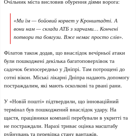
Очільник міста висловив обурення діями ворога:
«Ми їм — бойовий корвет у Кронштадті. А
вони нам — склади АТБ з харчами… Кончені
потвори та боягузи. Вже немає просто слів».
Філатов також додав, що внаслідок вечірньої атаки
були пошкоджені декілька багатоповерхівок та
садочок безпосередньо у Дніпрі. Там потрощені до
сотні вікон
. Міські лікарні Дніпра надають допомогу
постраждалим, які мають осколкові та рвані рани.
У
«Новій пошті»
підтвердили, що інноваційний
термінал був пошкоджений внаслідок удару. На
щастя, працівники компанії перебували в укритті та
не постраждали. Наразі триває оцінка масштабу
руйнувань та перевірка стану вантажів.