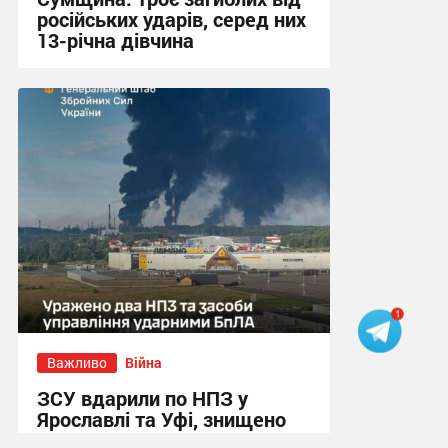
російських ударів, серед них
13-річна дівчина
11:39 вчора
Важливо
Війна
ЗСУ вдарили по НПЗ у
Ярославлі та Уфі, знищено
катери у Чорному морі