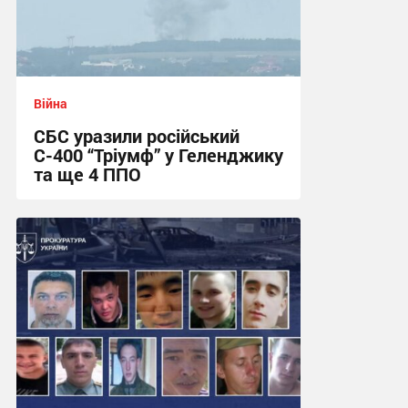
Війна
СБС уразили російський
С-400 “Тріумф” у Геленджику
та ще 4 ППО
12:11 сьогодні