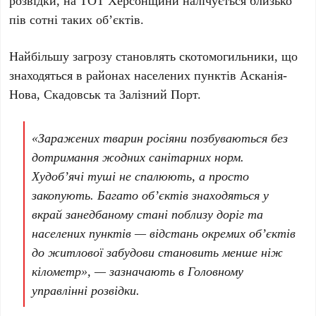
розвідки, на
ТОТ Херсонщини
налічується близько
пів сотні
таких об’єктів.
Найбільшу загрозу становлять скотомогильники, що
знаходяться в районах населених пунктів
Асканія-
Нова
,
Скадовськ
та
Залізний Порт
.
«Заражених тварин росіяни позбуваються без
дотримання жодних санітарних норм.
Худоб’ячі туші не спалюють, а просто
закопують. Багато об’єктів знаходяться у
вкрай занедбаному стані поблизу доріг та
населених пунктів — відстань окремих об’єктів
до житлової забудови становить менше ніж
кілометр», — зазначають в Головному
управлінні розвідки.