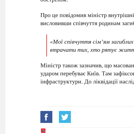
Про це повідомив міністр внутрішн
висловивши співчуття родинам заги
«Мої співчуття сім’ям загиблих
втрачати тих, хто рятує житт
Міністр також зазначив, що масована
ударом перебуває
Київ
. Там зафіксо
інфраструктури. До ліквідації наслід