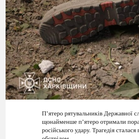
П’ятеро рятувальників
Державної сл
щонайменше п’ятеро
отримали пор
російського удару. Трагедія сталася
обстрілом.