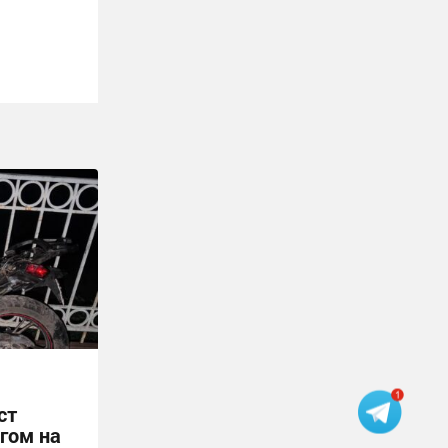
ст
ягом на