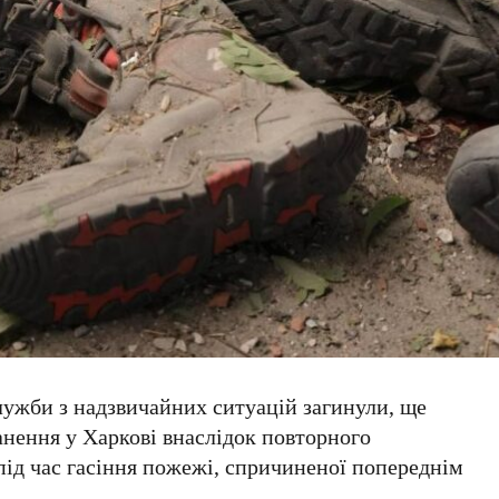
ужби з надзвичайних ситуацій загинули, ще
анення у
Харкові
внаслідок повторного
 під час гасіння пожежі, спричиненої попереднім