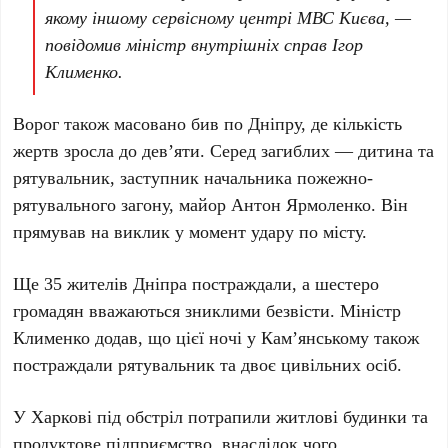
якому іншому сервісному центрі МВС Києва, —
повідомив міністр внутрішніх справ Ігор
Клименко.
Ворог також масовано бив по Дніпру, де кількість
жертв зросла до
дев’яти
. Серед загиблих —
дитина
та
рятувальник, заступник начальника пожежно-
рятувального загону, майор
Антон Ярмоленко
. Він
прямував на виклик у момент удару по місту.
Ще
35
жителів Дніпра постраждали, а
шестеро
громадян вважаються зниклими безвісти. Міністр
Клименко додав, що цієї ночі у Кам’янському також
постраждали рятувальник та
двоє
цивільних осіб.
У Харкові під обстріл потрапили житлові будинки та
продуктове підприємство, внаслідок чого