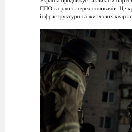
Україна продовжує закликати партн
ППО та ракет-перехоплювачів. Це к
інфраструктури та житлових квартал