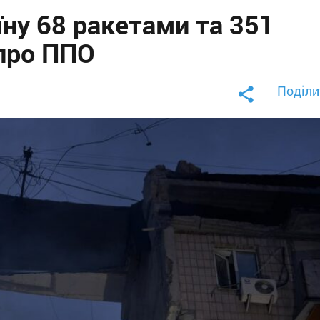
їну 68 ракетами та 351
про ППО
Поділи