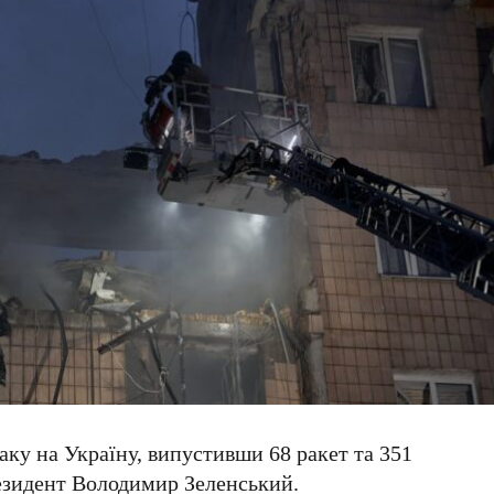
таку на Україну, випустивши
68 ракет
та
351
езидент
Володимир Зеленський
.