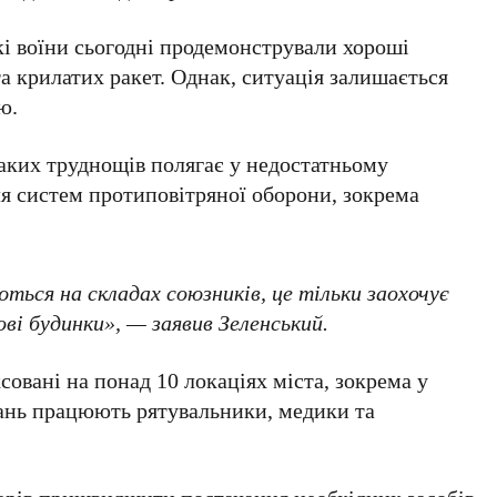
кі воїни сьогодні продемонстрували хороші
та крилатих ракет. Однак, ситуація залишається
ю.
аких труднощів полягає у недостатньому
ля систем протиповітряної оборони, зокрема
ться на складах союзників, це тільки заохочує
і будинки», — заявив Зеленський.
совані на понад
10 локаціях міста
, зокрема у
ань працюють рятувальники, медики та