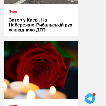
Події
Затор у Києві: На
Набережно-Рибальській рух
ускладнила ДТП
09:38 вчора
Події