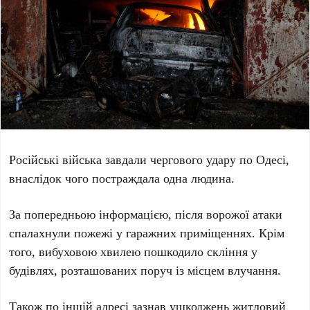
Російські війська завдали чергового удару по
Одесі
,
внаслідок чого постраждала
одна людина
.
За попередньою інформацією, після ворожої атаки
спалахнули пожежі у
гаражних приміщеннях
. Крім
того, вибуховою хвилею пошкодило скління у
будівлях, розташованих поруч із місцем влучання.
Також
по іншій адресі
зазнав ушкоджень житловий