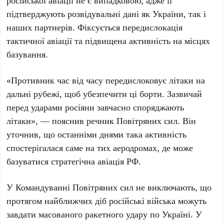
російської авіації не є випадковою, адже її
підтверджують розвідувальні дані як України, так і
наших партнерів. Фіксується передислокація
тактичної авіації та підвищена активність на місцях
базування.
«Противник час від часу передислоковує літаки на
дальні рубежі, щоб убезпечити ці борти. Зазвичай
перед ударами росіяни завчасно споряджають
літаки», — пояснив речник Повітряних сил. Він
уточнив, що останніми днями така активність
спостерігалася саме на тих аеродромах, де може
базуватися стратегічна авіація РФ.
У Командуванні Повітряних сил не виключають, що
протягом найближчих діб російські війська можуть
завдати масованого ракетного удару по Україні. У