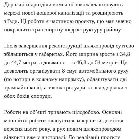
Дорожні підрозділи компанії також влаштовують
мережі нової дощової каналізації та розширюють
з’їзди. Ці роботи є частиною проєкту, що має значно
покращити транспортну інфраструктуру району.
Після завершення реконструкції шляхопровід суттєво
збільшиться у габаритах. Його ширина зросте з
34,8
до
44,7
метра, а довжина — з
46,8
до
54
метрів. Це
дозволить організувати
8
смуг автомобільного руху
(по чотири в кожному напрямку), облаштувати дві
трамвайні колії, а також тротуари та велодоріжки з
обох боків споруди.
Роботи на об’єкті тривають цілодобово. Основні
монолітні роботи планується завершити до кінця
вересня
цього року, а рух новим шляхопроводом
відкрити вже у
листопаді
. До реалізації проєкту