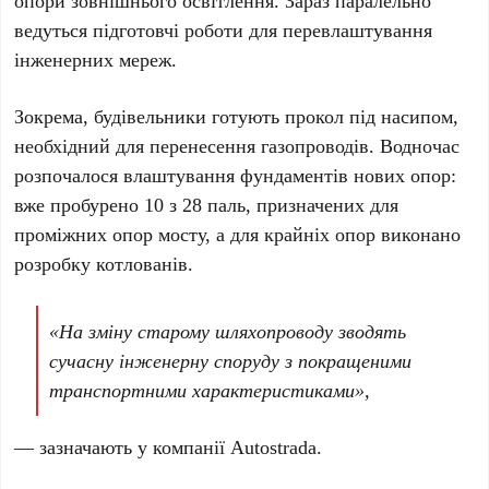
опори зовнішнього освітлення. Зараз паралельно
ведуться підготовчі роботи для перевлаштування
інженерних мереж.
Зокрема, будівельники готують прокол під насипом,
необхідний для перенесення газопроводів. Водночас
розпочалося влаштування фундаментів нових опор:
вже пробурено
10
з
28
паль, призначених для
проміжних опор мосту, а для крайніх опор виконано
розробку котлованів.
«На зміну старому шляхопроводу зводять
сучасну інженерну споруду з покращеними
транспортними характеристиками»,
— зазначають у компанії
Autostrada
.