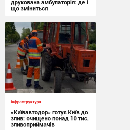
друкована амбулаторія: де і
що зміниться
07:37, 3.08.2026
Інфраструктура
«Київавтодор» готує Київ до
злив: очищено понад 10 тис.
зливоприймачів