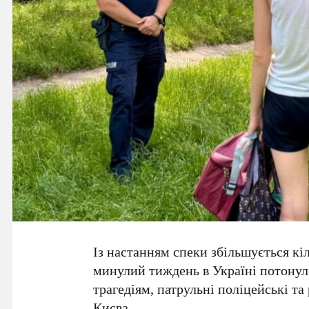
Із настанням спеки збільшується кіл
минулий тиждень в Україні потону
трагедіям, патрульні поліцейські т
Києва.