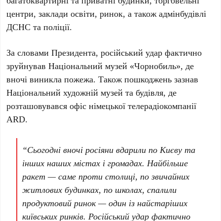
багатоквартирні та приватні будинки
,
торговельні
центри
,
заклади освіти
,
ринок
, а також
адмінбудівлі
ДСНС та поліції
.
За словами Президента, російський удар фактично
зруйнував
Національний музей «Чорнобиль»
, де
вночі виникла пожежа. Також пошкоджень зазнав
Національний художній музей
та будівля, де
розташовувався офіс німецької телерадіокомпанії
ARD
.
“Сьогодні вночі росіяни вдарили по Києву та
інших наших містах і громадах. Найбільше
ракет — саме проти столиці, по звичайних
житлових будинках, по школах, спалили
продуктовий ринок — один із найстаріших
київських ринків. Російський удар фактично