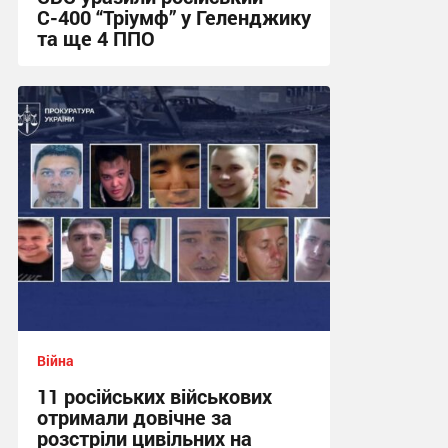
С-400 “Тріумф” у Геленджику
та ще 4 ППО
12:11 сьогодні
Війна
11 російських військових
отримали довічне за
розстріли цивільних на