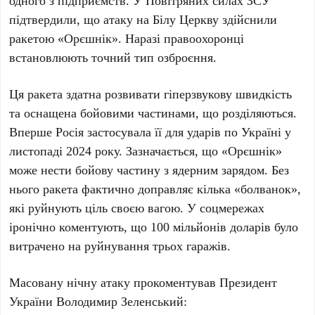
одного з підприємств. У Повітряних силах ЗСУ
підтвердили, що атаку на
Білу Церкву
здійснили
ракетою
«Орєшнік»
. Наразі правоохоронці
встановлюють точний тип озброєння.
Ця ракета здатна розвивати гіперзвукову швидкість
та оснащена бойовими частинами, що розділяються.
Вперше Росія застосувала її для ударів по Україні у
листопаді 2024 року
. Зазначається, що
«Орєшнік»
може нести бойову частину з ядерним зарядом. Без
нього ракета фактично доправляє кілька «болванок»,
які руйнують ціль своєю вагою. У соцмережах
іронічно коментують, що
100 мільйонів доларів
було
витрачено на руйнування трьох гаражів.
Масовану нічну атаку прокоментував Президент
України
Володимир Зеленський
: