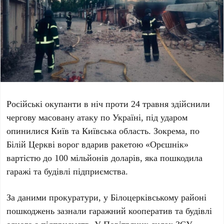
Російські окупанти в ніч проти
24 травня
здійснили
чергову масовану атаку по Україні, під ударом
опинилися
Київ
та Київська область. Зокрема, по
Білій Церкві
ворог вдарив ракетою
«Орєшнік»
вартістю до
100 мільйонів доларів
, яка пошкодила
гаражі та будівлі підприємства.
За даними прокуратури, у
Білоцерківському районі
пошкоджень зазнали
гаражний кооператив
та будівлі