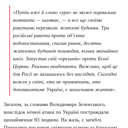
«Путін вже й слово «ура» не може нормально
вимовити — шамкає, — а все ще своїми
ракетами перемагає житлові будинки. Три
російські ракети проти обʼєкта
водопостачання, спалив ринок, десятки
житлових будинків пошкодив, кілька звичайних
шкіл. Запустив свій «орєшнік» проти Білої
Церкви. Реально неадеквати. Важливо, щоб це
для Росії не залишалось без наслідків. Сьогодні
кожен у світі, хто не промовчить, хто
допомагатиме Україні, є захисником життя».
Загалом, за словами
Володимира Зеленського
,
внаслідок нічної атаки по Україні постраждали
щонайменше
83 людини
. На жаль, є загиблі.
Президент висловив співчуття рідним та близьким.