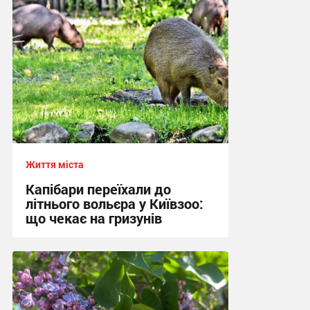
Життя міста
Капібари переїхали до
літнього вольєра у Київзоо:
що чекає на гризунів
18:45, 8.05.2026