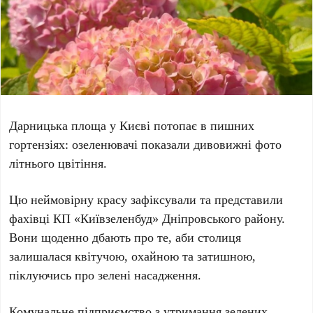
Дарницька площа
у
Києві
потопає в пишних
гортензіях
: озеленювачі показали дивовижні фото
літнього цвітіння.
Цю неймовірну красу зафіксували та представили
фахівці
КП «Київзеленбуд» Дніпровського району
.
Вони щоденно дбають про те, аби столиця
залишалася квітучою, охайною та затишною,
піклуючись про зелені насадження.
Комунальне підприємство з утримання зелених