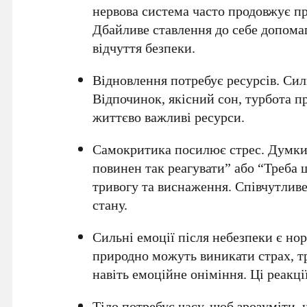
нервова система часто продовжує пр
Дбайливе ставлення до себе допомаг
відчуття безпеки.
Відновлення потребує ресурсів.
Силь
Відпочинок, якісний сон, турбота п
життєво важливі ресурси.
Самокритика посилює стрес.
Думки 
повинен так реагувати” або “Треба
тривогу та виснаження. Співчутливе 
стану.
Сильні емоції після небезпеки є н
природно можуть виникати страх, три
навіть емоційне оніміння. Ці реакції
Тіло потребує часу, щоб зрозуміти,