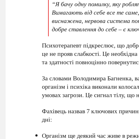
“Я бачу одну помилку, яку робля
Вимагають від себе все те саме,
виснажена, нервова система пот
добре ставлення до себе – є кл
Психотерапевт підкреслює, що добр
це не прояв слабкості. Це необхідна
та здатності повноцінно повернутис
За словами
Володимира Багненка
, 
організм і психіка виконали колос
умовах загрози. Це сигнал тілу, що
Фахівець назвав
7 ключових причин
дні:
Організм ще деякий час живе в реж