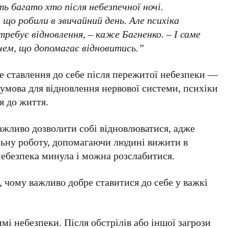
ть багато хто після небезпечної ночі.
 що робили в звичайний день. Але психіка
ребує відновлення, – каже Багненко. – І саме
ючем, що допомагає відновитись.”
е ставлення до себе після пережитої небезпеки —
 умова для відновлення нервової системи, психіки
я до життя.
важливо дозволити собі відновлюватися, адже
альну роботу, допомагаючи людині вижити в
 небезпека минула і можна розслабитися.
, чому важливо добре ставитися до себе у важкі
имі небезпеки.
Після обстрілів або іншої загрози