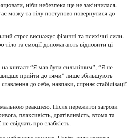
ацювати, ніби небезпека ще не закінчилася.
ає мозку та тілу поступово повернутися до
ний стрес виснажує фізичні та психічні сили.
ро тіло та емоції допомагають відновити ці
на кшталт “Я мав бути сильнішим”, “Я не
 швидше прийти до тями” лише збільшують
ставлення до себе, навпаки, сприяє стабілізації
ормальною реакцією.
Після пережитої загрози
вога, плаксивість, дратівливість, втома та
 не свідчать про слабкість.
 що небезпека минула.
Навіть коли загроза