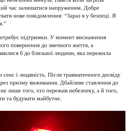
кий час залишатися напруженим. Добре
вати нове повідомлення: “Зараз я у безпеці. Я
я.”
отребує підтримки.
У момент виснаження
ного повернення до звичного життя, а
тавилися б до близької людини, яка пережила
 сенс і людяність.
Після травматичного досвіду
ерез призму виживання. Дбайливе ставлення до
не лише того, хто пережив небезпеку, а й того,
и та будувати майбутнє.