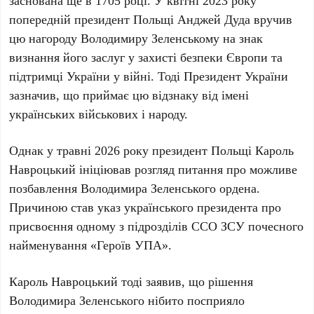
заснована ще в
1705 році
.
У квітні 2023 року
попередній президент Польщі
Анджей Дуда
вручив
цю нагороду Володимиру Зеленському на знак
визнання його заслуг у захисті безпеки Європи та
підтримці України у війні. Тоді Президент України
зазначив, що приймає цю відзнаку від імені
українських військових і народу.
Однак
у травні 2026 року
президент Польщі Кароль
Навроцький ініціював розгляд питання про можливе
позбавлення Володимира Зеленського ордена.
Причиною став указ українського президента про
присвоєння одному з підрозділів ССО ЗСУ почесного
найменування «Героїв УПА».
Кароль Навроцький тоді заявив, що рішення
Володимира Зеленського нібито посприяло