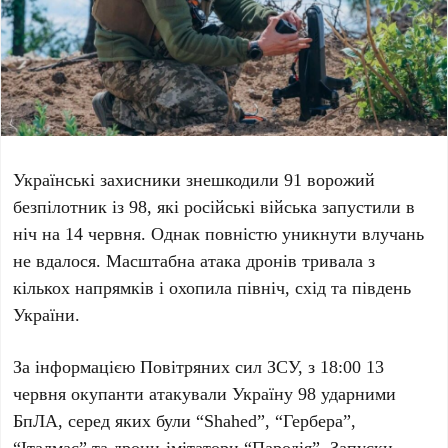
Українські захисники знешкодили
91
ворожий
безпілотник із
98
, які російські війська запустили в
ніч на
14 червня
. Однак повністю уникнути влучань
не вдалося. Масштабна атака дронів тривала з
кількох напрямків і охопила північ, схід та південь
України.
За інформацією Повітряних сил ЗСУ, з
18:00 13
червня
окупанти атакували Україну
98
ударними
БпЛА, серед яких були “Shahed”, “Гербера”,
“Італмас” та дрони-імітатори “Пародія”. Запуски