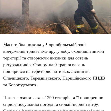
Масштабна пожежа у Чорнобильській зоні
відчуження триває вже
другу добу
, охопивши значні
території та створюючи виклики для сотень
рятувальників. Станом на
9 травня
вогонь
поширився на територію
чотирьох лісництв
:
Опачицького
,
Теремцівського
,
Паришівського ПНДВ
та
Корогодського
.
Пожежа охопила вже
1200 гектарів
, а її поширенню
сприяє посушлива погода та сильні пориви вітру.
Однією з імовірних причин займання у заповіднику