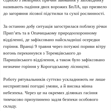
називають падіння
двох ворожих БпЛА
, що призвело
до загоряння лісової підстилки та сухої рослинності.
За останню добу ситуація загострилася поблизу річки
Прип’ять
та в
Опачицькому
природоохоронному
відділенні, де зафіксовано найскладніші осередки
горіння. Вранці
9 травня
через потужні пориви вітру
вогонь перекинувся з
Теремцівського
до
Паришівського
відділення, а також було зафіксовано
незначне горіння у
Корогодському лісництві
.
Роботу рятувальників суттєво ускладнюють не лише
несприятливі погодні умови, а й висока
мінна
небезпека
. Через це на окремих ділянках гасіння
тимчасово призупинено задля безпеки особового
складу.