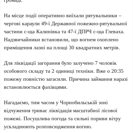
На місце події оперативно виїхали рятувальники –
чергові караули
49-ї Державної пожежно-рятувальної
частини с-ща Калинівка
та
47-ї ДПРЧ с-ща Глеваха
.
Надзвичайники встановили, що вогнем охоплено
приміщення лазні на площі
30 квадратних метрів
.
Для ліквідації загорання було залучено
7 чоловік
особового складу
та
2 одиниці техніки
. Вже о
20:35
пожежу повністю загасили. Причина займання наразі
встановлюється фахівцями.
Нагадаємо, тим часом у
Чорнобильській зоні
відчуження
триває ліквідація масштабної лісової
пожежі. Посушлива погода та сильні пориви вітру
ускладнюють розповсюдження вогню.