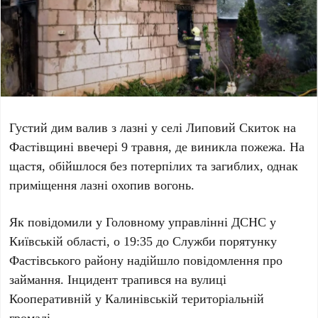
Густий дим валив з лазні у селі
Липовий Скиток
на
Фастівщині
ввечері
9 травня
, де виникла пожежа. На
щастя, обійшлося без потерпілих та загиблих, однак
приміщення лазні охопив вогонь.
Як повідомили у
Головному управлінні ДСНС у
Київській області
, о
19:35
до
Служби порятунку
Фастівського району
надійшло повідомлення про
займання. Інцидент трапився на вулиці
Кооперативній
у
Калинівській територіальній
громаді
.