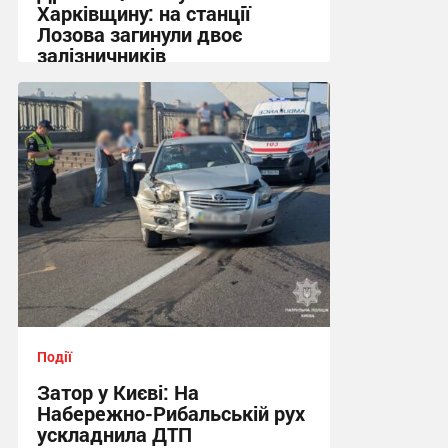
Харківщину: на станції
Лозова загинули двоє
залізничників
13:06 вчора
Події
Затор у Києві: На
Набережно-Рибальській рух
ускладнила ДТП