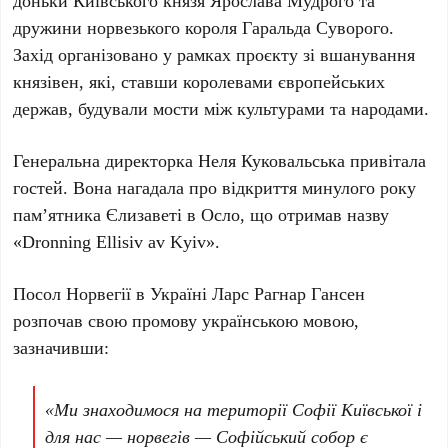
доньки Київського князя
Ярослава Мудрого
та
дружини норвезького короля
Гаральда Суворого
.
Захід організовано у рамках проєкту зі вшанування
князівен, які, ставши королевами європейських
держав, будували мости між культурами та народами.
Генеральна директорка
Неля Куковальська
привітала
гостей. Вона нагадала про відкриття минулого року
пам’ятника
Єлизаветі
в
Осло
, що отримав назву
«Dronning Ellisiv av Kyiv».
Посол Норвегії в Україні
Ларс Рагнар Гансен
розпочав свою промову українською мовою,
зазначивши:
«Ми знаходимося на території Софії Київської і
для нас — норвегів — Софійський собор є