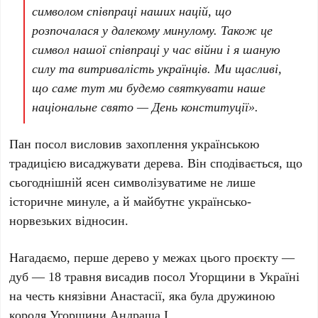
символом співпраці наших націй, що
розпочалася у далекому минулому. Також це
символ нашої співпраці у час війни і я шаную
силу та витривалість українців. Ми щасливі,
що саме тут ми будемо святкувати наше
національне свято — День конституції».
Пан посол висловив захоплення українською
традицією висаджувати дерева. Він сподівається, що
сьогоднішній ясен символізуватиме не лише
історичне минуле, а й майбутнє українсько-
норвезьких відносин.
Нагадаємо, перше дерево у межах цього проєкту —
дуб —
18 травня
висадив посол Угорщини в Україні
на честь князівни
Анастасії
, яка була дружиною
короля Угорщини
Андраша І
.