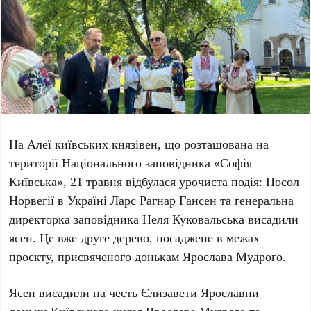
На Алеї київських князівен, що розташована на
території
Національного заповідника «Софія
Київська»
,
21 травня
відбулася урочиста подія: Посол
Норвегії в Україні
Ларс Рагнар Гансен
та генеральна
директорка заповідника
Неля Куковальська
висадили
ясен. Це вже друге дерево, посаджене в межах
проєкту, присвяченого донькам
Ярослава Мудрого
.
Ясен висадили на честь
Єлизавети Ярославни
—