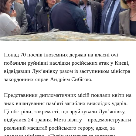
Понад 70 послів
іноземних держав на власні очі
побачили руйнівні наслідки російських атак у
Києві
,
відвідавши
Лук’янівку
разом із заступником міністра
закордонних справ
Андрієм Сибігою
.
Представники дипломатичних місій поклали квіти на
знак вшанування пам’яті загиблих внаслідок ударів.
Ці обстріли, зокрема ті, що зруйнували Лук’янівку,
відбулися
24 травня
. Мета візиту – продемонструвати
реальний масштаб російського терору, адже, за
словами міністра, «Путін намагається залякати