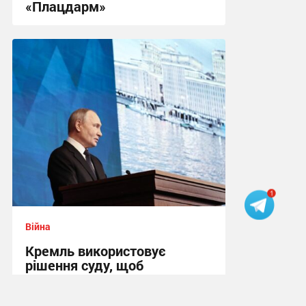
«Плацдарм»
20:16 вчора
Війна
Кремль використовує
рішення суду, щоб
виправдати війну проти
України