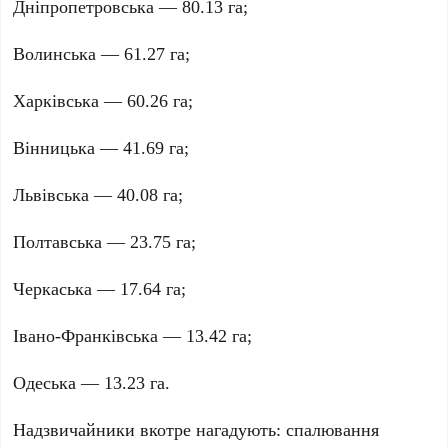
Дніпропетровська —
80.13 га
;
Волинська —
61.27 га
;
Харківська —
60.26 га
;
Вінницька —
41.69 га
;
Львівська —
40.08 га
;
Полтавська —
23.75 га
;
Черкаська —
17.64 га
;
Івано-Франківська —
13.42 га
;
Одеська —
13.23 га
.
Надзвичайники вкотре нагадують: спалювання