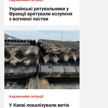
Українські рятувальники у
Франції врятували козуленя
з вогняної пастки
17:21 вчора
Надзвичайні ситуації
У Києві локалізували витік