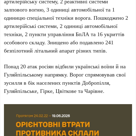
артилерійську систему
,
2 реактивні системи
залпового вогню
,
3 одиниці автомобільної
та
1
одиницю спеціальної техніки
ворога. Пошкоджено
2
артилерійські системи
,
2 одиниці автомобільної
техніки
,
2 пункти управління БпЛА
та
16 укриттів
особового складу. Знищено або подавлено
241
безпілотний літальний апарат
різних типів.
Понад
20 атак
росіян відбили українські воїни й на
Гуляйпільському напрямку
. Ворог спрямовував свої
зусилля в бік населених пунктів
Добропілля
,
Гуляйпільське
,
Гірке
,
Цвіткове
та
Чарівне
.