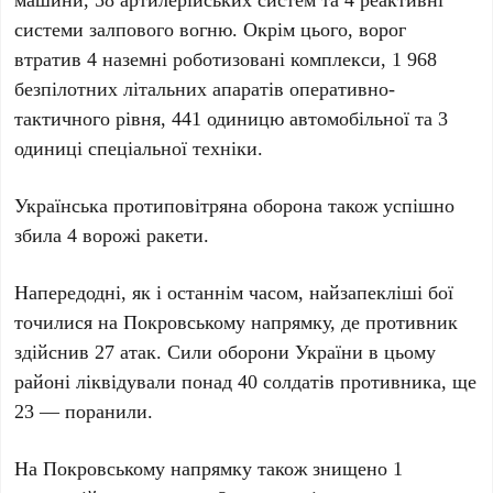
системи залпового вогню
. Окрім цього, ворог
втратив
4 наземні роботизовані комплекси
,
1 968
безпілотних літальних апаратів
оперативно-
тактичного рівня,
441 одиницю автомобільної
та
3
одиниці спеціальної техніки
.
Українська протиповітряна оборона також успішно
збила
4 ворожі ракети
.
Напередодні, як і останнім часом, найзапекліші бої
точилися на
Покровському напрямку
, де противник
здійснив
27 атак
. Сили оборони України в цьому
районі ліквідували понад
40 солдатів
противника, ще
23
— поранили.
На Покровському напрямку також знищено
1