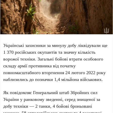
Українські захисники за минулу добу ліквідували ще
1 370 російських окупантів
та значну кількість
ворожої техніки. Загальні бойові втрати особового
складу армії противника від початку
повномасштабного вторгнення
24 лютого 2022 року
наблизились до позначки
1,4 мільйона військових
.
Як повідомляє Генеральний штаб Збройних сил
України у ранковому зведенні, серед знищеної за
добу техніки —
2 танки
,
4 бойові броньовані
машини
,
58 артилерійських систем
та
4 реактивні