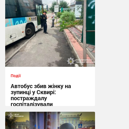
13:08 сьогодні
Події
Автобус збив жінку на
зупинці у Сквирі:
постраждалу
госпіталізували
21:10 вчора