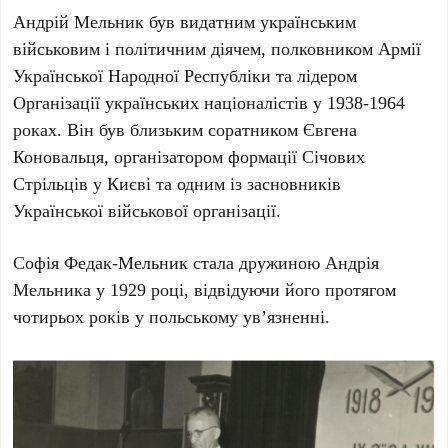
Андрій Мельник
був видатним українським
військовим і політичним діячем,
полковником Армії
Української Народної Республіки
та лідером
Організації українських націоналістів
у
1938-1964
роках
. Він був близьким соратником
Євгена
Коновальця
, організатором формації
Січових
Стрільців
у
Києві
та одним із засновників
Української військової організації
.
Софія Федак-Мельник
стала дружиною
Андрія
Мельника
у
1929 році
, відвідуючи його протягом
чотирьох років у польському ув’язненні.