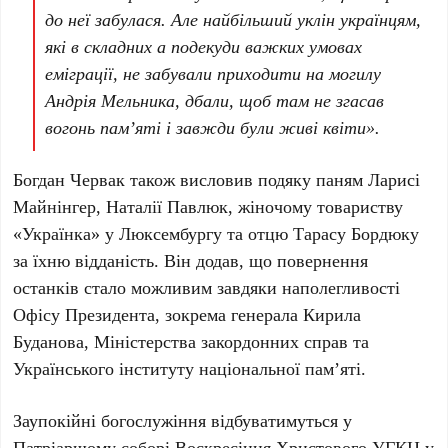
до неї забулася. Але найбільший уклін українцям,
які в складних а подекуди важких умовах
еміграції, не забували приходити на могилу
Андрія Мельника, дбали, щоб там не згасав
вогонь пам’яті і завжди були живі квіти».
Богдан Червак
також висловив подяку паням
Ларисі
Майнінгер
,
Наталії Павлюк
, жіночому товариству
«Українка»
у
Люксембургу
та отцю
Тарасу Бордюку
за їхню відданість. Він додав, що повернення
останків стало можливим завдяки наполегливості
Офісу Президента
, зокрема
генерала Кирила
Буданова
,
Міністерства закордонних справ
та
Українського інституту національної пам’яті
.
Заупокійні богослужіння відбуватимуться у
Патріаршому соборі Воскресіння Христового УГКЦ
у