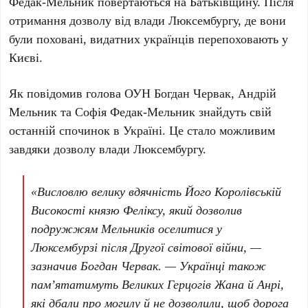
Федак-Мельник
повертаються на Батьківщину. Після
отримання дозволу від влади
Люксембургу
, де вони
були поховані, видатних українців перепоховають у
Києві
.
Як повідомив голова ОУН
Богдан Червак
,
Андрій
Мельник
та
Софія Федак-Мельник
знайдуть свій
останній спочинок в
Україні
. Це стало можливим
завдяки дозволу влади
Люксембургу
.
«Висловлю велику вдячність Його Королівській
Високості князю Феліксу, який дозволив
подружжям Мельників оселитися у
Люксембурзі після Другої світової війни, —
зазначив Богдан Червак. — Українці також
пам’ятатимуть Великих Герцогів Жана й Анрі,
які дбали про могилу й не дозволили, щоб дорога