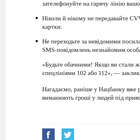
зателефонуйте на гарячу лінію вашо
Ніколи й нікому не передавайте
CVV
картки.
Не переходьте за невідомими посил
SMS-повідомлень
незнайомим особ
«Будьте обачними! Якщо ви стали ж
спецлініями
102
або
112
», — заклик
Нагадаємо, раніше у
Нацбанку
вже р
виманюють гроші у людей під приво