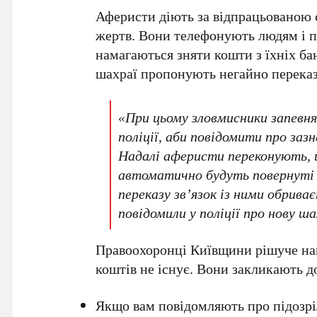
Аферисти діють за відпрацьованою 
жертв. Вони телефонують людям і п
намагаються зняти кошти з їхніх б
шахраї пропонують негайно переказ
«При цьому зловмисники запевн
поліції, аби повідомити про заз
Надалі аферисти переконують, щ
автоматично будуть повернуті н
переказу зв’язок із ними обрива
повідомили
у поліції про нову ш
Правоохоронці
Київщини
рішуче н
коштів не існує. Вони закликають д
Якщо вам повідомляють про підозріл