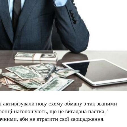
ї активізували нову схему обману з так званими
ронці наголошують, що це вигадана пастка, і
ачними, аби не втратити свої заощадження.