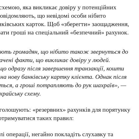
схемою, яка викликає довіру у потенційних
овідомляють, що невідомі особи нібито
анківських карток. Щоб «зберегти» заощадження,
ати гроші на спеціальний
«безпечний» рахунок
.
яють громадян, що нібито також звернуться до
начені факти, що викликає довіру у людей.
о одразу після завершення транзакції, кошти
а нову банківську картку клієнта. Однак після
ється, а гроші потрапляють до рук шахраїв», —
ахрайську схему.
аголошують:
«резервних» рахунків
для порятунку
отримуватися таких правил:
і операції, негайно покладіть слухавку та