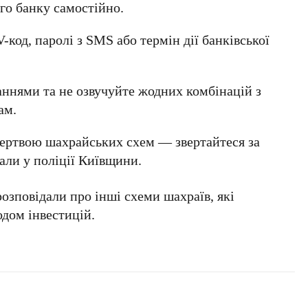
го банку самостійно.
-код
, паролі з
SMS
або термін дії банківської
аннями та не озвучуйте жодних комбінацій з
ам.
ертвою шахрайських схем — звертайтеся за
али у поліції
Київщини
.
озповідали про інші схеми шахраїв, які
дом інвестицій.