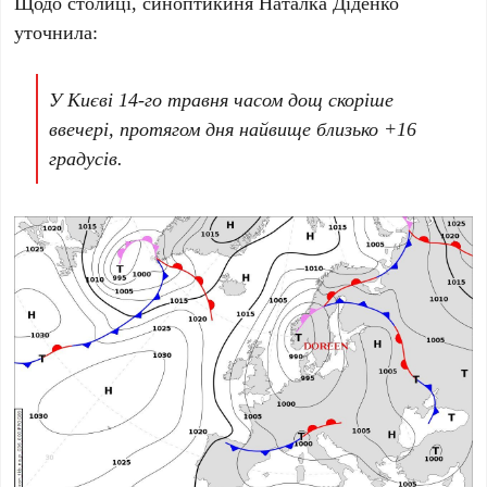
Щодо столиці, синоптикиня
Наталка Діденко
уточнила:
У Києві 14-го травня часом дощ скоріше
ввечері, протягом дня найвище близько +16
градусів.