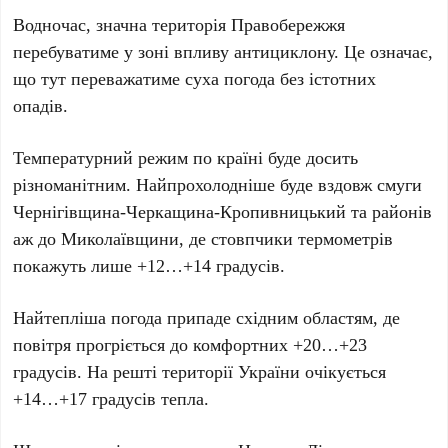
Водночас, значна територія Правобережжя
перебуватиме у зоні впливу антициклону. Це означає,
що тут переважатиме суха погода без істотних
опадів.
Температурний режим по країні буде досить
різноманітним. Найпрохолодніше буде вздовж смуги
Чернігівщина-Черкащина-Кропивницький
та районів
аж до
Миколаївщини
, де стовпчики термометрів
покажуть лише
+12…+14 градусів
.
Найтепліша погода припаде східним областям, де
повітря прогріється до комфортних
+20…+23
градусів
. На решті території України очікується
+14…+17 градусів
тепла.