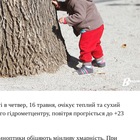
і в четвер,
16 травня
, очікує теплий та сухий
го гідрометцентру
, повітря прогріється до
+23
синоптики обіцяють мінливу хмарність. При