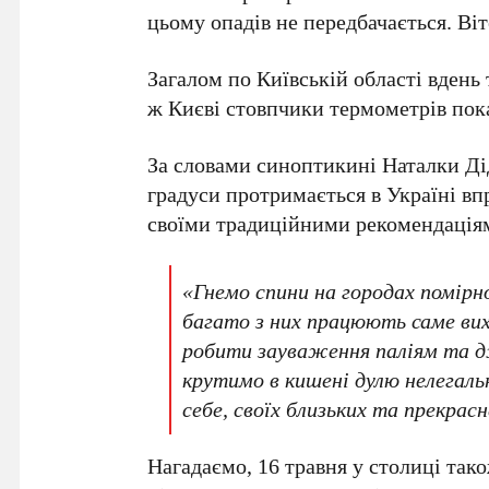
цьому опадів не передбачається. Ві
Загалом по
Київській області
вдень 
ж
Києві
стовпчики термометрів по
За словами синоптикині
Наталки Ді
градуси
протримається в Україні впр
своїми традиційними рекомендаціям
«Гнемо спини на городах помірно
багато з них працюють саме вих
робити зауваження паліям та д
крутимо в кишені дулю нелегал
себе, своїх близьких та прекрасн
Нагадаємо,
16 травня
у столиці тако