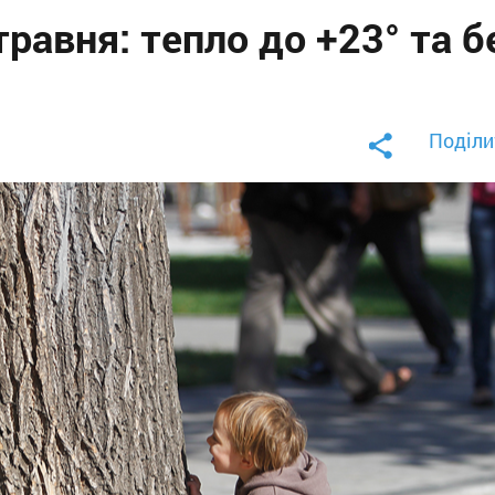
травня: тепло до +23° та б
Поділи