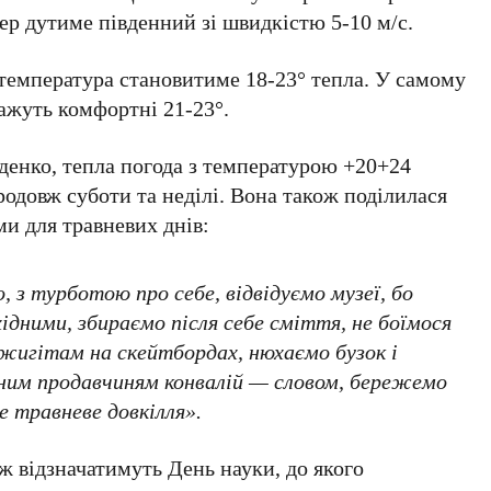
тер дутиме південний зі швидкістю
5-10 м/с
.
температура становитиме
18-23°
тепла. У самому
кажуть комфортні
21-23°
.
денко
, тепла погода з температурою
+20+24
одовж суботи та неділі. Вона також поділилася
и для травневих днів:
, з турботою про себе, відвідуємо музеї, бо
ідними, збираємо після себе сміття, не боїмося
жигітам на скейтбордах, нюхаємо бузок і
ьним продавчиням конвалій — словом, бережемо
е травневе довкілля».
ж відзначатимуть День науки, до якого