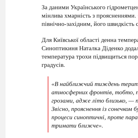
За даними
Українського гідрометце
мінлива хмарність з проясненнями. 
північно-західним, його швидкість
Для Київської області денна темпе
Синоптикиня
Наталка Діденко
дода
температура трохи підвищиться пор
градусів
.
«В найближчий тиждень терито
атмосферних фронтів, тобто, 
грозами, адже літо близько, —
Звісно, прояснення із сонечком 
процеси синоптичні, проте пар
тримати ближче».