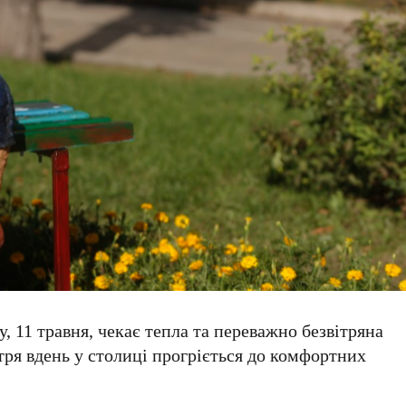
у,
11 травня
, чекає тепла та переважно безвітряна
ітря вдень у столиці прогріється до комфортних