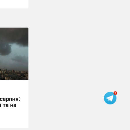
 серпня:
і та на