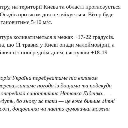
нтру
, на території Києва та області прогнозується
Опадів протягом дня не очікується. Вітер буде
 становитиме
5-10 м/с
.
ратура коливатиметься в межах
+17-22 градусів
.
ла, що
11 травня
у Києві опади малоймовірні, а
івняно з попереднім днем, сягнувши
+18-19
рія України перебуватиме під впливом
переважатиме погода із дощами та подекуди
 попередила синоптикиня Наталка Діденко. —
будуть, бо знову ж таки — це вже більше літні
асолі, дощовички чи навіть гумовички можна