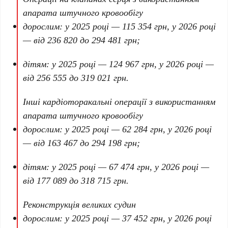
апарата штучного кровообігу
дорослим: у
2025 році
—
115 354 грн
, у
2026 році
— від
236 820
до
294 481 грн
;
дітям: у
2025 році
—
124 967 грн
, у
2026 році
—
від
256 555
до
319 021 грн
.
Інші кардіоторакальні операції з використанням
апарата штучного кровообігу
дорослим: у
2025 році
—
62 284 грн
, у
2026 році
— від
163 467
до
294 198 грн
;
дітям: у
2025 році
—
67 474 грн
, у
2026 році
—
від
177 089
до
318 715 грн
.
Реконструкція великих судин
дорослим: у
2025 році
—
37 452 грн
, у
2026 році