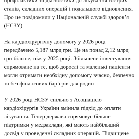
профілактики та діагностики до лікування гострих
станів, складних операцій і подальшого відновлення.
Про це повідомили у
Національній службі здоров’я
(НСЗУ)
.
На кардіохірургічну допомогу у
2026 році
передбачено
5,187 млрд грн
. Це на понад
2,12 млрд
грн
більше, ніж у
2025 році
. Збільшене інвестування
спрямоване на те, щоб дорослі та маленькі пацієнти
могли отримати необхідну допомогу вчасно, безпечно
та без фінансових бар’єрів для родин.
У
2026 році НСЗУ
спільно з
Асоціацією
кардіохірургів України
змінила підхід до оплати
лікування. Тепер держава спрямовує більше
підтримки у медзаклади, які мають найбільший
досвід у проведенні складних операцій. Підвищене