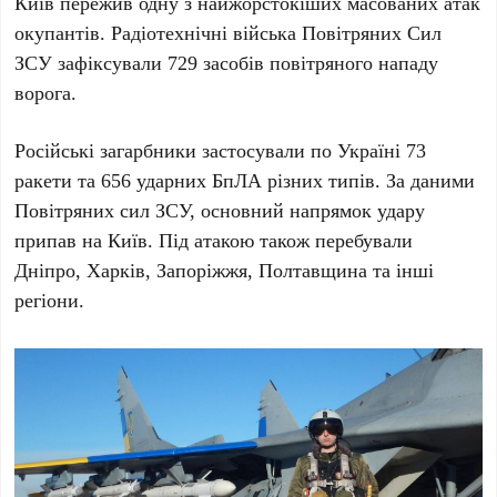
Київ
пережив одну з найжорстокіших масованих атак
окупантів.
Радіотехнічні війська Повітряних Сил
ЗСУ
зафіксували
729
засобів повітряного нападу
ворога.
Російські загарбники застосували по Україні
73
ракети та 656 ударних БпЛА
різних типів. За даними
Повітряних сил ЗСУ
, основний напрямок удару
припав на
Київ
. Під атакою також перебували
Дніпро, Харків, Запоріжжя, Полтавщина
та інші
регіони.