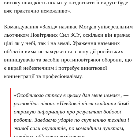
високу швидкість польоту наздогнати її вдруге буде
вже практично неможливо».
Командування
«Захід»
називає
Morgan
універсальним
льотчиком Повітряних Сил ЗСУ, оскільки він вражає
цілі як у небі, так і на землі. Ураження наземних
об’єктів вимагає заходження в зону дії російських
винищувачів та засобів протиповітряної оборони, що
є вкрай небезпечним і потребує виняткової
концентрації та професіоналізму.
«Особливого стресу в цьому для мене немає», —
розповідає пілот. «Невдовзі після скидання бомб
отримую інформацію про результат бойової
роботи. Завдаємо ударів по скупченню техніки і
живої сили окупантів, по командним пунктам,
складам, об’єктам логістики».