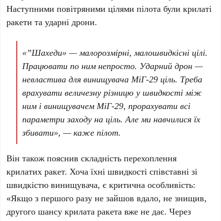
Наступними повітряними цілями пілота були крилаті
ракети та ударні дрони.
«”Шахеди» — малорозмірні, малошвидкісні цілі.
Працювати по ним непросто. Ударний дрон —
невластива для винищувача МіГ-29 ціль. Треба
врахувати величезну різницю у швидкості між
ним і винищувачем МіГ-29, прорахувати всі
параметри заходу на ціль. Але ми навчилися їх
збивати», — каже пілот.
Він також пояснив складність перехоплення
крилатих ракет. Хоча їхні швидкості співставні зі
швидкістю винищувача, є критична особливість:
«Якщо з першого разу не зайшов вдало, не знищив,
другого шансу крилата ракета вже не дає. Через