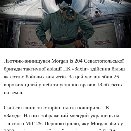
Льотчик-винищувач
Morgan
із
204 Севастопольської
бригади тактичної авіації ПК «Захід»
здійснив більш
як
сотню бойових вильотів
. За цей час він збив
26
ворожих цілей у небі
та успішно вразив
18 об’єктів
на землі
.
Свої світлини та історію пілота поширило
ПК
«Захід»
. На них зображений молодий українець на
тлі свого
МіГ-29
. Першою ціллю, яку
Morgan
збив у