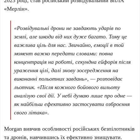
2023 році
, став російський розвідувальний
БпЛА
«Мерлін»
.
«Розвідувальні дрони не завдають ударів по
землі, але шкоди від них дуже багато. Тому це
важлива ціль для нас. Звичайно, емоції в той
момент важко передати словами: повна
концентрація на роботі, секундна ейфорія після
ураження цілі, далі знову зосередження на
виконанні польотних завдань», — розповідає
льотчик. «Після кожного бойового вильоту
аналізую свої дії. У небі думаю лише про одне —
як найбільш ефективно застосувати озброєння
свого літака».
Morgan
вивчив особливості російських безпілотників
та дронів, навчившись їх ефективно знищувати.