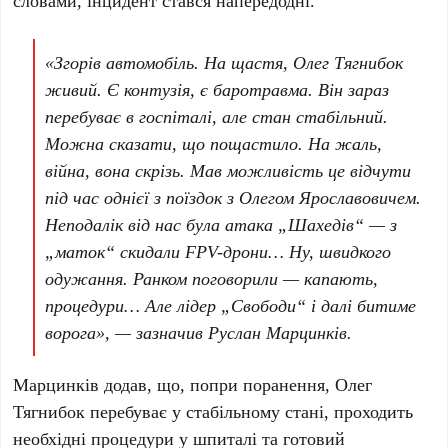
словами, інцидент стався напередодні.
«Згорів автомобіль. На щастя, Олег Тягнибок
живий. Є контузія, є баротравма. Він зараз
перебуває в госпіталі, але стан стабільний.
Можна сказати, що пощастило. На жаль,
війна, вона скрізь. Мав можливість це відчути
під час однієї з поїздок з Олегом Ярославовичем.
Неподалік від нас була атака „Шахедів“ — з
„маток“ скидали FPV-дрони… Ну, швидкого
одужання. Ранком поговорили — капають,
процедури… Але лідер „Свободи“ і далі битиме
ворога», — зазначив Руслан Марцинків.
Марцинків додав, що, попри поранення, Олег
Тягнибок перебуває у стабільному стані, проходить
необхідні процедури у шпиталі та готовий