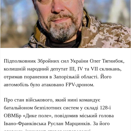
Підполковник
Збройних сил України Олег Тягнибок
,
колишній народний депутат
III, IV та VII скликань
,
отримав поранення в
Запорізькій області
. Його
автомобіль було атаковано
FPV-дроном
.
Про стан військового, який нині командує
батальйоном безпілотних систем у складі
128-ї
ОВМБр «Дике поле»
, повідомив міський голова
Івано-Франківська Руслан Марцинків
. За його