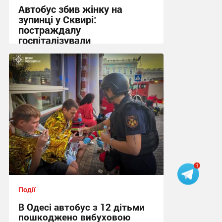
Автобус збив жінку на
зупинці у Сквирі:
постраждалу
госпіталізували
21:10 вчора
Події
В Одесі автобус з 12 дітьми
пошкоджено вибуховою