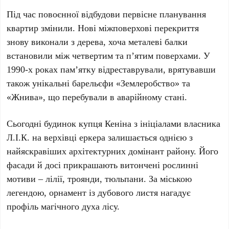
Під час повоєнної відбудови первісне планування
квартир змінили. Нові міжповерхові перекриття
знову виконали з дерева, хоча металеві балки
встановили між четвертим та п’ятим поверхами. У
1990-х роках
пам’ятку відреставрували, врятувавши
також унікальні барельєфи «Землеробство» та
«Жнива», що перебували в аварійному стані.
Сьогодні будинок купця
Кеніна
з ініціалами власника
Л.І.К.
на верхівці еркера залишається однією з
найяскравіших архітектурних домінант району. Його
фасади й досі прикрашають витончені рослинні
мотиви – лілії, троянди, тюльпани. За міською
легендою, орнамент із дубового листя нагадує
профіль магічного духа лісу.