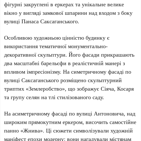
фігурні закруглені в еркерах та унікальне велике
вікно у вигляді замкової шпарини над входом з боку
вулиці
Панаса Саксаганського
.
Особливою художньою цінністю будинку є
використання тематичної монументально-
декоративної скульптури. Його фасади прикрашають
два масштабні барельєфи в реалістичній манері з
впливом імпресіонізму. На симетричному фасаді по
вулиці
Саксаганського
розміщено скульптурний
триптих «Землеробство», що зображує Сіяча, Косаря
та групу селян на тлі стилізованого саду.
На асиметричному фасаді по вулиці
Антоновича
, над
широким прямокутним еркером, височить самостійне
панно «Жнива». Ці сюжети символізували художній
маніфест епохи модерну: вони нагадували містянам