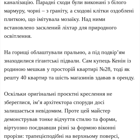
каналізацію. Парадні сходи були виконані з білого
мармуру, чорні – з граніту, а сходові клітки оздоблені
плиткою, що імітувала мозаїку. Над ними
встановлено засклений ліхтар для природного
освітлення.
На горищі облаштували пральню, а під подвір’ям
знаходилися гігантські підвали. Сам купець
Кенін
із
родиною мешкав у просторій
квартирі №28
, тоді як
решту
40 квартир
та
шість магазинів
здавав в оренду.
Оскільки оригінальні проєктні креслення не
збереглися, ім’я архітектора споруди досі
залишається невідомим. Проте цей майстер
демонстрував тонке відчуття стилю та форми,
віртуозно поєднавши різні за формою віконні
прорізи: трапецієподібні на верхньому поверсі,