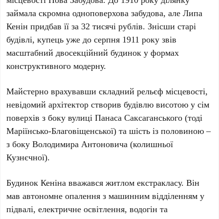
займала скромна одноповерхова забудова, але
Липа
Кенін
придбав її за
32 тисячі рублів
. Знісши старі
будівлі, купець уже до
серпня 1911 року
звів
масштабний двосекційний будинок у формах
конструктивного модерну.
Майстерно врахувавши складний рельєф місцевості,
невідомий архітектор створив будівлю висотою у
сім
поверхів
з боку вулиці
Панаса Саксаганського
(тоді
Маріїнсько-Благовіщенської) та
шість із половиною
–
з боку
Володимира Антоновича
(колишньої
Кузнєчної).
Будинок Кеніна вважався житлом екстракласу. Він
мав автономне опалення з машинним відділенням у
підвалі, електричне освітлення, водогін та