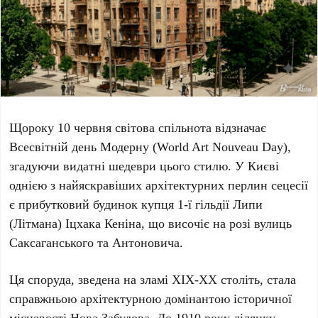
Щороку
10 червня
світова спільнота відзначає
Всесвітній день Модерну (World Art Nouveau Day)
,
згадуючи видатні шедеври цього стилю. У Києві
однією з найяскравіших архітектурних перлин сецесії
є прибутковий будинок купця
1-ї гільдії Липи
(Літмана) Іцхака Кеніна
, що височіє на розі вулиць
Саксаганського
та
Антоновича
.
Ця споруда, зведена на зламі
XIX-XX століть
, стала
справжньою архітектурною домінантою історичної
місцевості
Нова Забудова
. До
1910 року
ділянку