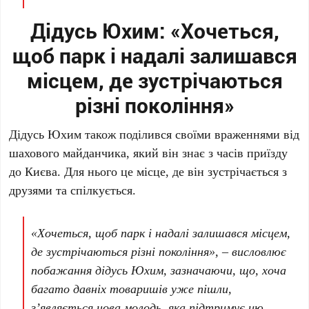
Дідусь Юхим: «Хочеться,
щоб парк і надалі залишався
місцем, де зустрічаються
різні покоління»
Дідусь Юхим
також поділився своїми враженнями від
шахового майданчика, який він знає з часів приїзду
до Києва. Для нього це місце, де він зустрічається з
друзями та спілкується.
«Хочеться, щоб парк і надалі залишався місцем,
де зустрічаються різні покоління», – висловлює
побажання
дідусь Юхим
, зазначаючи, що, хоча
багато давніх товаришів уже пішли,
з’являється нова молодь, яка підтримує цю