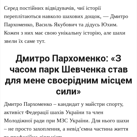
Серед постійних відвідувачів, чиї історії
переплітаються навколо шахових дощок, —
Дмитро
Пархоменко
,
Василь Якубович
та
дідусь Юхим
.
Кожен з них має свою унікальну історію, але шахи
звели їх саме тут.
Дмитро Пархоменко: «З
часом парк Шевченка став
для мене своєрідним місцем
сили»
Дмитро Пархоменко
– кандидат у майстри спорту,
активіст Федерації шахів України та член
Молодіжної ради при МЗС України. Для нього шахи
– не просто захоплення, а невід’ємна частина життя
та професійна діяльність.