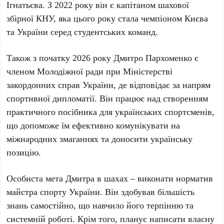
Ігнатьєва
. З
2022 року
він є капітаном шахової
збірної
КНУ
, яка цього року стала чемпіоном Києва
та України серед студентських команд.
Також з початку
2026 року
Дмитро Пархоменко
є
членом Молодіжної ради при Міністерстві
закордонних справ України, де відповідає за напрям
спортивної дипломатії. Він працює над створенням
практичного посібника для українських спортсменів,
що допоможе їм ефективно комунікувати на
міжнародних змаганнях та доносити українську
позицію.
Особиста мета
Дмитра
в шахах – виконати норматив
майстра спорту України. Він здобував більшість
знань самостійно, що навчило його терпінню та
системній роботі. Крім того, планує написати власну