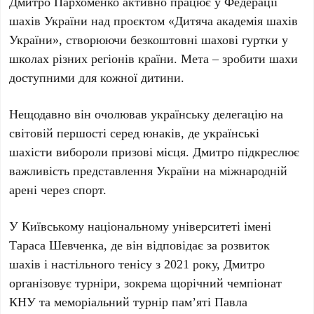
Дмитро Пархоменко
активно працює у
Федерації
шахів України
над проєктом «Дитяча академія шахів
України», створюючи безкоштовні шахові гуртки у
школах різних регіонів країни. Мета – зробити шахи
доступними для кожної дитини.
Нещодавно він очолював українську делегацію на
світовій першості серед юнаків, де українські
шахісти вибороли призові місця.
Дмитро
підкреслює
важливість представлення України на міжнародній
арені через спорт.
У Київському національному університеті імені
Тараса Шевченка, де він відповідає за розвиток
шахів і настільного тенісу з
2021 року
, Дмитро
організовує турніри, зокрема щорічний чемпіонат
КНУ
та меморіальний турнір пам’яті
Павла