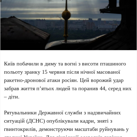
Київ побачили в диму та вогні з висоти пташиного
польоту зранку
15 червня
після нічної масованої
ракетно-дронової атаки росіян. Цей ворожий удар
забрав життя
п’ятьох
людей та поранив
44
, серед них
– діти.
Рятувальники
Державної служби з надзвичайних
ситуацій (ДСНС)
опублікували кадри, зняті з
гвинтокрилів, демонструючи масштаби руйнувань у