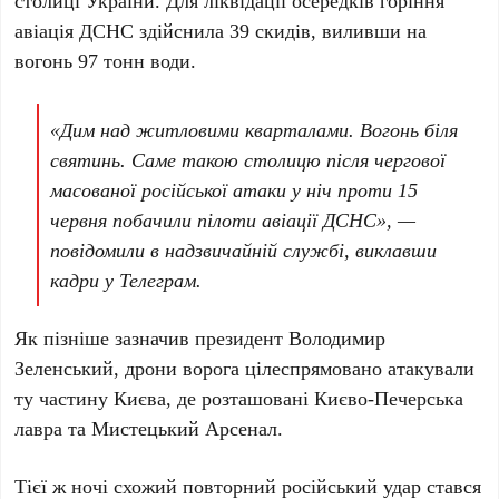
столиці України. Для ліквідації осередків горіння
авіація
ДСНС
здійснила
39
скидів, виливши на
вогонь
97 тонн
води.
«Дим над житловими кварталами. Вогонь біля
святинь. Саме такою столицю після чергової
масованої російської атаки у ніч проти
15
червня
побачили пілоти авіації ДСНС», —
повідомили в надзвичайній службі, виклавши
кадри у Телеграм.
Як пізніше зазначив президент
Володимир
Зеленський
, дрони ворога цілеспрямовано атакували
ту частину Києва, де розташовані
Києво-Печерська
лавра
та
Мистецький Арсенал
.
Тієї ж ночі схожий повторний російський удар стався