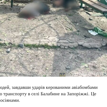
людей, завдавши ударів керованими авіабомбами
о транспорту в селі
Балабине
на
Запоріжжі
. Це
росіянами.