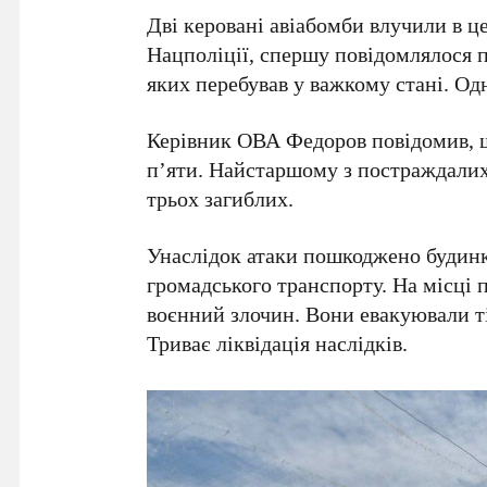
Дві керовані авіабомби влучили в ц
Нацполіції, спершу повідомлялося п
яких перебував у важкому стані. Одн
Керівник ОВА
Федоров
повідомив, 
п’яти. Найстаршому з постраждали
трьох загиблих.
Унаслідок атаки пошкоджено будинк
громадського транспорту. На місці 
воєнний злочин. Вони евакуювали ті
Триває ліквідація наслідків.