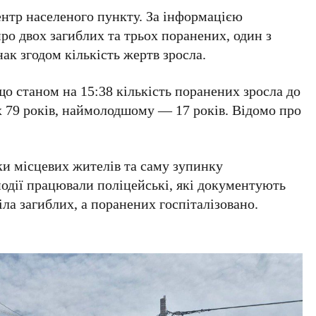
ентр населеного пункту. За інформацією
ро двох загиблих та трьох поранених, один з
ак згодом кількість жертв зросла.
що станом на
15:38
кількість поранених зросла до
х
79
років, наймолодшому —
17
років. Відомо про
и місцевих жителів та саму зупинку
події працювали поліцейські, які документують
ла загиблих, а поранених госпіталізовано.