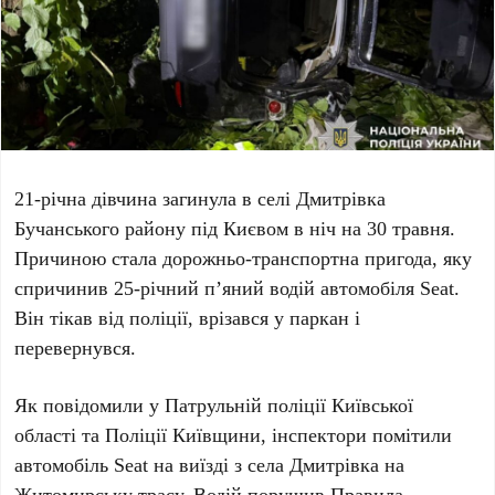
21-річна
дівчина загинула в селі
Дмитрівка
Бучанського району під Києвом в ніч на
30 травня
.
Причиною стала дорожньо-транспортна пригода, яку
спричинив
25-річний
п’яний водій автомобіля
Seat
.
Він тікав від поліції, врізався у паркан і
перевернувся.
Як повідомили у
Патрульній поліції Київської
області
та
Поліції Київщини
, інспектори помітили
автомобіль
Seat
на виїзді з села
Дмитрівка
на
Житомирську трасу. Водій порушив Правила