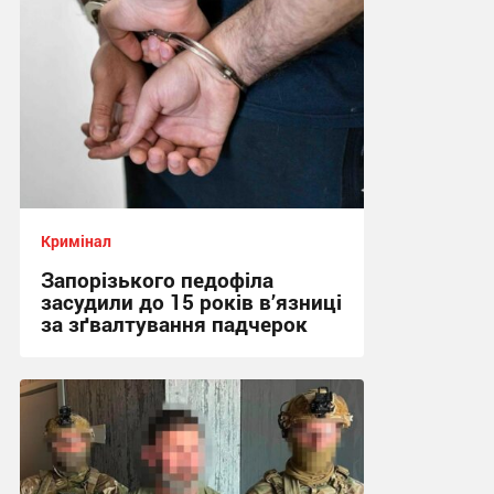
Кримінал
Запорізького педофіла
засудили до 15 років в’язниці
за зґвалтування падчерок
21:49 вчора