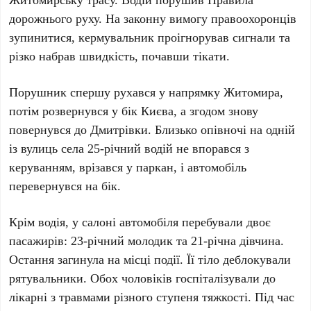
дорожнього руху. На законну вимогу правоохоронців
зупинитися, кермувальник проігнорував сигнали та
різко набрав швидкість, почавши тікати.
Порушник спершу рухався у напрямку Житомира,
потім розвернувся у бік Києва, а згодом знову
повернувся до
Дмитрівки
. Близько опівночі на одній
із вулиць села
25-річний
водій не впорався з
керуванням, врізався у паркан, і автомобіль
перевернувся на бік.
Крім водія, у салоні автомобіля перебували двоє
пасажирів:
23-річний
молодик та
21-річна
дівчина.
Остання загинула на місці події. Її тіло деблокували
рятувальники. Обох чоловіків госпіталізували до
лікарні з травмами різного ступеня тяжкості. Під час