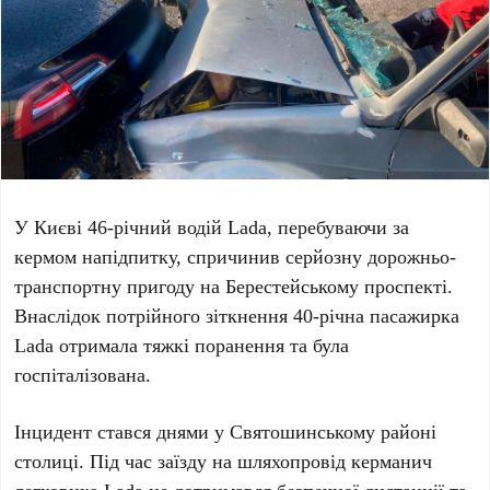
У Києві
46-річний водій Lada
, перебуваючи за
кермом напідпитку, спричинив серйозну
дорожньо-
транспортну пригоду
на
Берестейському проспекті
.
Внаслідок потрійного зіткнення
40-річна пасажирка
Lada
отримала
тяжкі поранення
та була
госпіталізована.
Інцидент стався днями у
Святошинському районі
столиці. Під час заїзду на шляхопровід керманич
легковика Lada не дотримався безпечної дистанції та