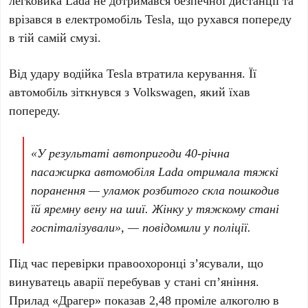
врізався в електромобіль
Tesla
, що рухався попереду
в тій самій смузі.
Від удару водійка Tesla втратила керування. Її
автомобіль зіткнувся з
Volkswagen
, який їхав
попереду.
«У результаті автопригоди
40-річна
пасажирка автомобіля Lada
отримала тяжкі
поранення —
уламок розбитого скла пошкодив
їй яремну вену на шиї
. Жінку у тяжкому стані
госпіталізували», — повідомили у поліції.
Під час перевірки правоохоронці з’ясували, що
винуватець аварії
перебував у стані сп’яніння.
Прилад
«Драгер»
показав
2,48 проміле
алкоголю в