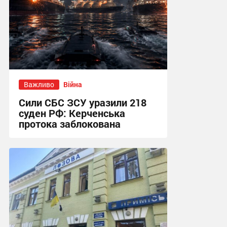
Важливо
Війна
Сили СБС ЗСУ уразили 218
суден РФ: Керченська
протока заблокована
15:07 сьогодні