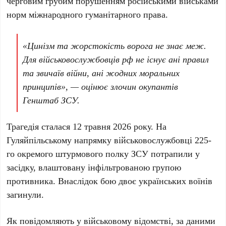
черговим грубим порушенням російськими військами
норм міжнародного гуманітарного права.
«Цинізм та жорстокість ворога не знає меж.
Для військовослужбовців рф не існує ані правил
та звичаїв війни, ані жодних моральних
принципів», — оцінює злочин окупантів
Генштаб ЗСУ.
Трагедія сталася
12 травня 2026 року
. На
Гуляйпільському напрямку військовослужбовці
225-
го окремого штурмового полку ЗСУ
потрапили у
засідку, влаштовану інфільтрованою групою
противника. Внаслідок бою двоє українських воїнів
загинули.
Як повідомляють у військовому відомстві, за даними