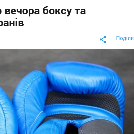
 вечора боксу та
ранів
Поділи