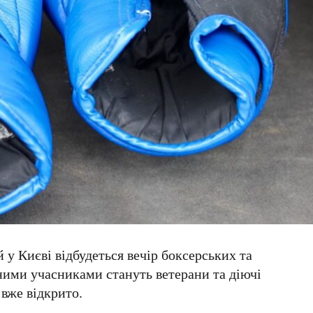
й
у
Києві
відбудеться вечір боксерських та
ними учасниками стануть ветерани та діючі
вже відкрито.