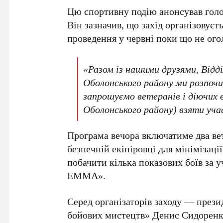
Цю спортивну подію анонсував гол
Він зазначив, що захід організовуєть
проведення у червні поки що не ог
«Разом із нашими друзями, Відд
Оболонського району ми розпочи
запрошуємо ветеранів і діючих
Оболонського району) взяти уча
Програма вечора включатиме два ве
безпечній екіпіровці для мінімізаці
побачити кілька показових боїв за 
EMMA»
.
Серед організаторів заходу — през
бойових мистецтв» Денис Сидорен