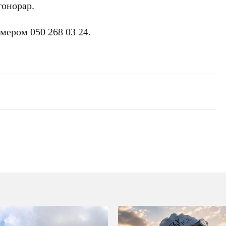
гонорар.
номером
050 268 03 24
.