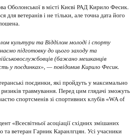
ова
Оболонської
в місті
Києві РАД Кирило Фесик
.
ся для ветеранів і не тільки, але точна дата його
олошена.
ілом культури та Відділом молоді і спорту
наємо підготовку до цього заходу та
 військовослужбовців (бажано мешканців
сть у поєдинках», — повідомив
Кирило Фесик
.
теранські поєдинки, які пройдуть у максимально
ї ризиків травмування. Перед цим глядачі зможуть
участю спортсменів зі спортивних клубів
«WA of
идент
«Всесвітньої асоціації східних змішаних
ко
та ветеран
Гарник Каранлгцян
. Усі учасники