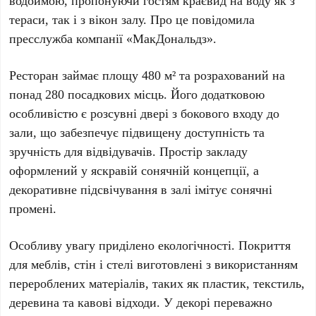
водоймою, пропонуючи гостям краєвид на воду як з
тераси, так і з вікон залу. Про це повідомила
пресслужба компанії
«МакДональдз»
.
Ресторан займає площу
480 м²
та розрахований на
понад
280 посадкових місць
. Його додатковою
особливістю є розсувні двері з бокового входу до
зали, що забезпечує підвищену доступність та
зручність для відвідувачів. Простір закладу
оформлений у яскравій сонячній концепції, а
декоративне підсвічування в залі імітує сонячні
промені.
Особливу увагу приділено екологічності. Покриття
для меблів, стін і стелі виготовлені з використанням
перероблених матеріалів, таких як пластик, текстиль,
деревина та кавові відходи. У декорі переважно