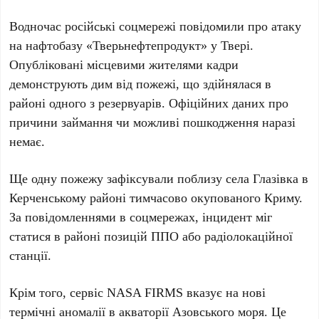
Водночас російські соцмережі повідомили про атаку
на нафтобазу
«Тверьнефтепродукт»
у
Твері
.
Опубліковані місцевими жителями кадри
демонструють дим від пожежі, що здійнялася в
районі одного з резервуарів. Офіційних даних про
причини займання чи можливі пошкодження наразі
немає.
Ще одну пожежу зафіксували поблизу села
Глазівка
в
Керченському районі
тимчасово окупованого
Криму
.
За повідомленнями в соцмережах, інцидент міг
статися в районі позицій
ППО
або радіолокаційної
станції.
Крім того, сервіс
NASA FIRMS
вказує на нові
термічні аномалії в акваторії
Азовського моря
. Це