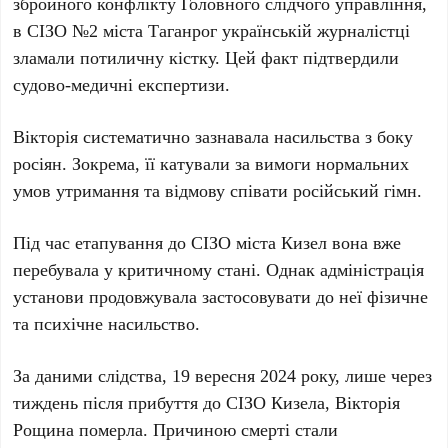
збройного конфлікту Головного слідчого управління,
в
СІЗО №2
міста
Таганрог
українській журналістці
зламали потиличну кістку. Цей факт підтвердили
судово-медичні експертизи.
Вікторія
систематично зазнавала насильства з боку
росіян. Зокрема, її катували за вимоги нормальних
умов утримання та відмову співати російський гімн.
Під час етапування до
СІЗО
міста
Кизел
вона вже
перебувала у критичному стані. Однак адміністрація
установи продовжувала застосовувати до неї фізичне
та психічне насильство.
За даними слідства,
19 вересня 2024 року
, лише через
тиждень після прибуття до
СІЗО Кизела
,
Вікторія
Рощина
померла. Причиною смерті стали