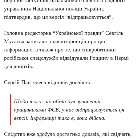
перший заступник начальника Головного слідчого
управління Національної поліції України,
підтвердив, що ця версія “відпрацьовується”.
Головна редакторка “Української правди”
Севгіль
Мусаєва
запитала правоохоронців про цю
інформацію, а також про те, що співробітники
російської спецслужби відвідували Рощину в
Пермі
для допитів.
Сергій Пантелеєв
відповів дослівно:
Щодо того, що обмін був зупинений
працівниками ФСБ, у нас відпрацьовується ця
версії. Інформації така є, вона дійсна.
Слідство вже здобуло достатньо доказів, які свідчать,