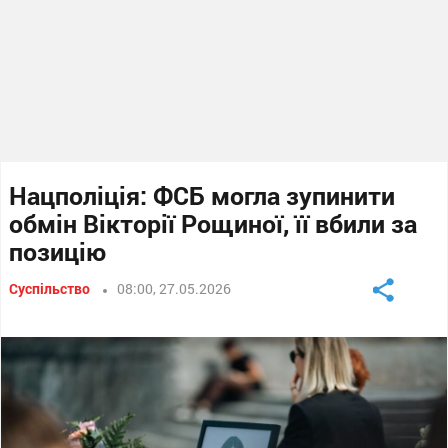
Нацполіція: ФСБ могла зупинити
обмін Вікторії Рощиної, її вбили за
позицію
Суспільство
08:00, 27.05.2026